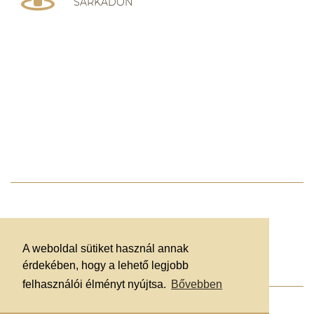
SARKADON
SZOLGÁLTATÁSI TERÜLET
LÖVŐ
SZEGHALOM
SÁRVÁR
BATTONYA
CSORNA
SARKAD
OROSHÁZA
KISKUNFÉLEGYHÁZA
TÉT
GYULA
KONDOROS
A weboldal sütiket használ annak
érdekében, hogy a lehető legjobb
CSÓTÁNYIRTÁS SARKAD
felhasználói élményt nyújtsa.
Bővebben
WEBOLDAL KÉSZÍTÉS ÉS KARBANTARTÁS