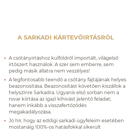
A SARKADI KÁRTEVŐIRTÁSRÓL
A csótányirtáshoz külföldről importált, világelső
irtószert használok. A szer sem emberre, sem
pedig másik állatra nem veszélyes!
A legfontosabb teendő a csótány fajtájának helyes
beazonosítása. Beazonosítást követően kiszállok a
helyszínre
Sarkadra
. Ugyanis első sorban nem a
rovar kiirtása az igazi kihívást jelentő feladat;
hanem inkább a visszafertőződés
megakadályozása.
Jó hír, hogy az eddigi
sarkad
i ügyfeleim esetében
mostanáig 100%-os hatásfokkal sikerült