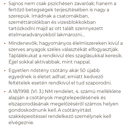
Sajnos nem csak pszichésen zavaróak; hanem a
fertőző betegségek terjesztésében is nagy a
szerepük. Imádnak a csatornákban,
szeméttárolókban és vizesblokkokban
tartózkodni majd az ott talált szennyezett
ételmaradványokból lakmározni…
Mindenevők; hagyományos élelmiszereken kívül a
szerves anyagok széles választékát elfogyasztják.
Táplálékukat a rendkívül éles szaglásukkal keresik.
Éjjel sokkal aktívabbak, mint nappal.
Egyetlen nőstény csótány akár 50 újabb
egyednek is életet adhat; emiatt kedvező
feltételek esetén rendkívül el tud szaporodni.
A 18/1998. (VI. 3.) NM rendelet, 4. számú melléklete
alapján a csótányok megtelepedésének és
elszaporodásának megelőzéséről számos helyen
gondoskodnunk kell. A csótányírtást
szakképesítéssel rendelkező személynek kell
elvégeznie.