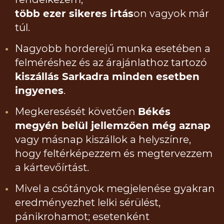
több ezer sikeres irtás
on vagyok már
túl.
Nagyobb horderejű munka esetében a
felméréshez és az árajánlathoz tartozó
kiszállás Sarkadra minden esetben
ingyenes
.
Megkeresését követően
Békés
megyén belül jellemzően még aznap
vagy másnap kiszállok a helyszínre,
hogy feltérképezzem és megtervezzem
a kártevőírtást.
Mivel a csótányok megjelenése gyakran
eredményezhet lelki sérülést,
pánikrohamot; esetenként