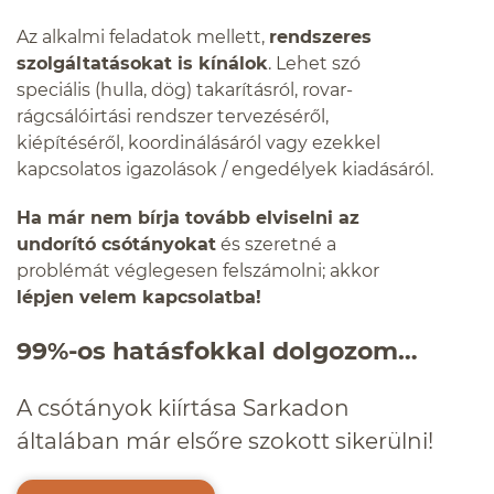
Az alkalmi feladatok mellett,
rendszeres
szolgáltatásokat is kínálok
. Lehet szó
speciális (hulla, dög) takarításról, rovar-
rágcsálóirtási rendszer tervezéséről,
kiépítéséről, koordinálásáról vagy ezekkel
kapcsolatos igazolások / engedélyek kiadásáról.
Ha már nem bírja tovább elviselni az
undorító csótányokat
és szeretné a
problémát véglegesen felszámolni; akkor
lépjen velem kapcsolatba!
99%-os hatásfokkal dolgozom…
A csótányok kiírtása Sarkadon
általában már elsőre szokott sikerülni!