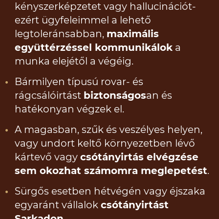
kényszerképzetet vagy hallucinációt-
ezért ügyfeleimmel a lehető
legtoleránsabban,
maximális
együttérzéssel kommunikálok
a
munka elejétől a végéig.
Bármilyen típusú rovar- és
rágcsálóirtást
biztonságos
an és
hatékonyan végzek el.
A magasban, szűk és veszélyes helyen,
vagy undort keltő környezetben lévő
kártevő vagy
csótányirtás elvégzése
sem okozhat számomra meglepetést
.
Sürgős esetben hétvégén vagy éjszaka
egyaránt vállalok
csótányirtást
Sarkadon
.