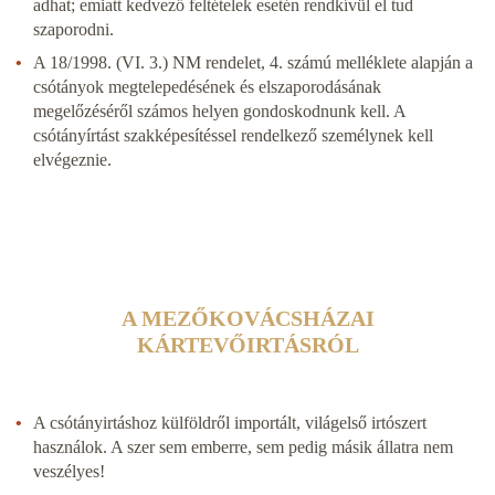
adhat; emiatt kedvező feltételek esetén rendkívül el tud
szaporodni.
A 18/1998. (VI. 3.) NM rendelet, 4. számú melléklete alapján a
csótányok megtelepedésének és elszaporodásának
megelőzéséről számos helyen gondoskodnunk kell. A
csótányírtást szakképesítéssel rendelkező személynek kell
elvégeznie.
A MEZŐKOVÁCSHÁZAI
KÁRTEVŐIRTÁSRÓL
A csótányirtáshoz külföldről importált, világelső irtószert
használok. A szer sem emberre, sem pedig másik állatra nem
veszélyes!