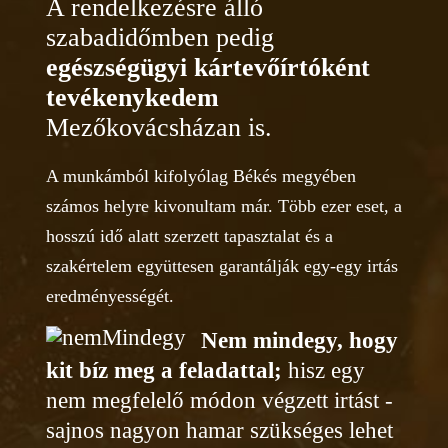
A rendelkezésre álló
szabadidőmben pedig
egészségügyi kártevőírtóként
tevékenykedem
Mezőkovácsházan is.
A munkámból kifolyólag Békés megyében
számos helyre kivonultam már. Több ezer eset, a
hosszú idő alatt szerzett tapasztalat és a
szakértelem együttesen garantálják egy-egy irtás
eredményességét.
Nem mindegy, hogy
kit bíz meg a feladattal;
hisz egy
nem megfelelő módon végzett irtást -
sajnos nagyon hamar szükséges lehet