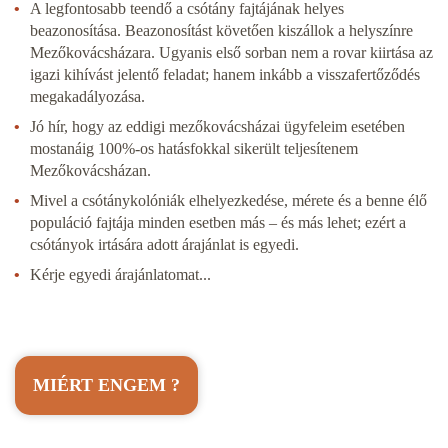
A legfontosabb teendő a csótány fajtájának helyes
beazonosítása. Beazonosítást követően kiszállok a helyszínre
Mezőkovácsházara
. Ugyanis első sorban nem a rovar kiirtása az
igazi kihívást jelentő feladat; hanem inkább a visszafertőződés
megakadályozása.
Jó hír, hogy az eddigi
mezőkovácsháza
i ügyfeleim esetében
mostanáig 100%-os hatásfokkal sikerült teljesítenem
Mezőkovácsházan.
Mivel a csótánykolóniák elhelyezkedése, mérete és a benne élő
populáció fajtája minden esetben más – és más lehet; ezért a
csótányok irtására adott árajánlat is egyedi.
Kérje egyedi árajánlatomat...
MIÉRT ENGEM
?