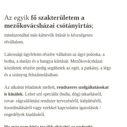
Az egyik
fő szakterületem
a
mezőkovácsházai
csótányirtás
;
mindazonáltal más kártevők írtását is készségesen
elvállalom.
Lakossági ügyfeleim részére vállalom az ágyi poloska, a
bolha, a darázs és a hangya kiirtását. Mezőkovácsházai
közületek részére pedig segíthetek az egér, a patkány, a légy
és a szúnyog felszámolásában.
Az alkalmi feladatok mellett,
rendszeres szolgáltatásokat
is kínálok
. Lehet szó speciális (hulla, dög) takarításról,
rovar- rágcsálóirtási rendszer tervezéséről, kiépítéséről,
koordinálásáról vagy ezekkel kapcsolatos igazolások /
engedélyek kiadásáról.
Ha már nem bírja tovább elviselni az undorító