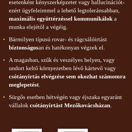
esetenként kényszerképzetet vagy hallucinációt-
ezért ügyfeleimmel a lehető legtoleránsabban,
maximális együttérzéssel kommunikálok
a
munka elejétől a végéig.
Bármilyen típusú rovar- és rágcsálóirtást
biztonságos
an és hatékonyan végzek el.
A magasban, szűk és veszélyes helyen, vagy
undort keltő környezetben lévő kártevő vagy
csótányirtás elvégzése sem okozhat számomra
meglepetést
.
Sürgős esetben hétvégén vagy éjszaka egyaránt
vállalok
csótányirtást Mezőkovácsházan
.