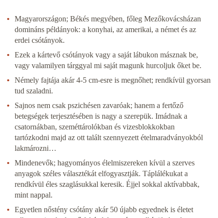
Magyarországon; Békés megyében, főleg Mezőkovácsházan
domináns példányok: a konyhai, az amerikai, a német és az
erdei csótányok.
Ezek a kártevő csótányok vagy a saját lábukon másznak be,
vagy valamilyen tárggyal mi saját magunk hurcoljuk őket be.
Némely fajtája akár 4-5 cm-esre is megnőhet; rendkívül gyorsan
tud szaladni.
Sajnos nem csak pszichésen zavaróak; hanem a fertőző
betegségek terjesztésében is nagy a szerepük. Imádnak a
csatornákban, szeméttárolókban és vizesblokkokban
tartózkodni majd az ott talált szennyezett ételmaradványokból
lakmározni…
Mindenevők; hagyományos élelmiszereken kívül a szerves
anyagok széles választékát elfogyasztják. Táplálékukat a
rendkívül éles szaglásukkal keresik. Éjjel sokkal aktívabbak,
mint nappal.
Egyetlen nőstény csótány akár 50 újabb egyednek is életet