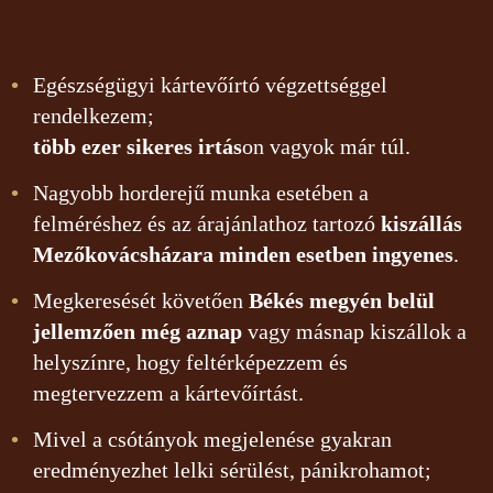
Egészségügyi kártevőírtó végzettséggel
rendelkezem;
több ezer sikeres irtás
on vagyok már túl.
Nagyobb horderejű munka esetében a
felméréshez és az árajánlathoz tartozó
kiszállás
Mezőkovácsházara minden esetben ingyenes
.
Megkeresését követően
Békés megyén belül
jellemzően még aznap
vagy másnap kiszállok a
helyszínre, hogy feltérképezzem és
megtervezzem a kártevőírtást.
Mivel a csótányok megjelenése gyakran
eredményezhet lelki sérülést, pánikrohamot;